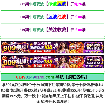
【
绿波
蓝波
】
217期
牛逼双波
开
蛇26
准
【
蓝波
红波
】
218期
牛逼双波
开
？00
准
【关注收藏】
219期
牛逼双波
开
？00
准
0149
0149
0149
.com
导航【疯狂⑤码】
拿500元跟我投5个号,分10期下注每期50块,每号十块钱,赔率1:4
8.5倍,第1期开赚435,第2期开赚385,开3期赚955,开4期赚1440,开5
期赚1925元。万一没中?就当给黑庄上了柱香.烧了份敬意,从此
金盆洗手,远离澳彩!