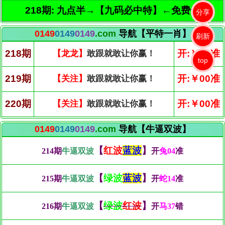
218期: 九点半→【九码必中特】←免费领
分享
0149
0149
0149
.com
导航【平特一肖】
刷新
218期
开:￥00准
【龙龙】
敢跟就敢让你赢！
top
219期
开:￥00准
【关注】
敢跟就敢让你赢！
220期
开:￥00准
【关注】
敢跟就敢让你赢！
0149
0149
0149
.com
导航【牛逼双波】
【
红波
蓝波
】
214期
牛逼双波
开
兔04
准
【
绿波
蓝波
】
215期
牛逼双波
开
蛇14
准
【
绿波
红波
】
216期
牛逼双波
开
马37
错