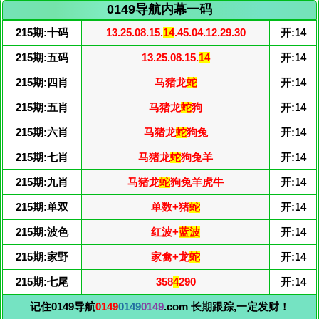
0149导航内幕一码
215期:十码
13.25.08.15.
14
.45.04.12.29.30
开:14
215期:五码
13.25.08.15.
14
开:14
215期:四肖
马猪龙
蛇
开:14
215期:五肖
马猪龙
蛇
狗
开:14
215期:六肖
马猪龙
蛇
狗兔
开:14
215期:七肖
马猪龙
蛇
狗兔羊
开:14
215期:九肖
马猪龙
蛇
狗兔羊虎牛
开:14
215期:单双
单数+猪
蛇
开:14
215期:波色
红波+
蓝波
开:14
215期:家野
家禽+龙
蛇
开:14
215期:七尾
358
4
290
开:14
记住0149导航
0149
0149
0149
.com 长期跟踪,一定发财！