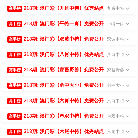
218期: 澳门彩【九肖中特】优秀站点
九肖中特
高手榜
218期: 澳门彩【平特一肖】免费公开
平特一肖
高手榜
218期: 澳门彩【双波中特】免费公开
双波中特
高手榜
218期: 澳门彩【八肖中特】优秀站点
八肖中特
高手榜
218期: 澳门彩【家畜野兽】免费公开
家畜野兽
高手榜
218期: 澳门彩【必中大小】免费公开
必中大小
高手榜
218期: 澳门彩【六肖中特】免费公开
六肖中特
高手榜
218期: 澳门彩【单双中特】免费公开
单双中特
高手榜
218期: 澳门彩【六尾中特】优秀站点
六尾中特
高手榜