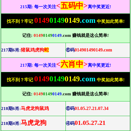
<
五码中
>
215期: 每一次关注
离中奖更近!
0149
0149
0149
.com
找不到？牢记
中奖如此简单!
记住:
0149
0149
0149
.com 赚钱就是这么简单!
猪鼠鸡虎狗
蛇
014901490149.com
217期6肖:
⑥码
<
六肖中
>
217期: 每一次关注
离中奖更近!
0149
0149
0149
.com
找不到？牢记
中奖如此简单!
记住:
0149
0149
0149
.com 赚钱就是这么简单!
马虎龙狗鼠鸡
01.05.27.21.07.34
218期6肖:
⑥码
马虎龙狗
01.05.27.21
218期4肖:
④码