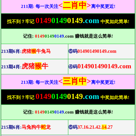
<
二肖中
>
211期: 每一次关注
离中奖更近!
0149
0149
0149
.com
找不到？牢记
中奖如此简单!
记住:
0149
0149
0149
.com 赚钱就是这么简单!
虎猪
猴
牛兔马
014901490149.com
213期6肖:
⑥码
虎猪
猴
牛
014901490149.com
213期4肖:
④码
<
三肖中
>
213期: 每一次关注
离中奖更近!
0149
0149
0149
.com
找不到？牢记
中奖如此简单!
记住:
0149
0149
0149
.com 赚钱就是这么简单!
马兔狗牛
蛇
龙
37.16.21.42.
14
.27
215期6肖:
⑥码