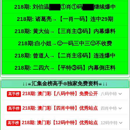
218期: 刘伯温███①肖①码███继续爆中
218期: 诸葛亮→【一肖一码】连中29期
218期: 黄大仙→【三肖主③码】内幕爆料
218期:白小姐→🙂一码三中三🙂不收费
218期: 曾道人→【二肖主④码】连连爆中
218期: 二四六→【平特③码】内幕倒庄料
↓↓≌汇集金榜高手⊙独家免费资料≌↓↓
218期: 澳门彩【八码中特】免费公开
八码中特
高手榜
218期: 澳门彩【四肖中特】优秀站点
四肖中特
高手榜
218期: 澳门彩【12码中特】优秀站点
12码中特
高手榜