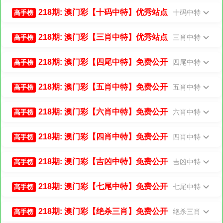
218期: 澳门彩【十码中特】优秀站点
十码中特
高手榜
218期: 澳门彩【三肖中特】优秀站点
三肖中特
高手榜
218期: 澳门彩【四尾中特】免费公开
四尾中特
高手榜
218期: 澳门彩【五肖中特】免费公开
五肖中特
高手榜
218期: 澳门彩【六肖中特】免费公开
六肖中特
高手榜
218期: 澳门彩【四肖中特】免费公开
四肖中特
高手榜
218期: 澳门彩【吉凶中特】免费公开
吉凶中特
高手榜
218期: 澳门彩【七尾中特】免费公开
七尾中特
高手榜
218期: 澳门彩【绝杀三肖】免费公开
绝杀三肖
高手榜