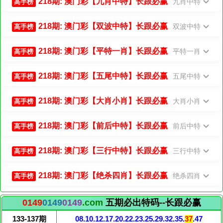
218期: 澳门彩【九肖中特】长跟必赢
九肖中特
高手榜
218期: 澳门彩【双波中特】长跟必赢
双波中特
高手榜
218期: 澳门彩【平特一肖】长跟必赢
平特一肖
高手榜
218期: 澳门彩【五尾中特】长跟必赢
五尾中特
高手榜
218期: 澳门彩【大肖小肖】长跟必赢
大肖小肖
高手榜
218期: 澳门彩【前后中特】长跟必赢
前后中特
高手榜
218期: 澳门彩【三行中特】长跟必赢
三行中特
高手榜
218期: 澳门彩【绝杀四肖】长跟必赢
绝杀四肖
高手榜
0149
0149
0149
.com
五期必出特码--长跟必赢
133-137期
08.10.12.17.20.22.23.25.29.32.35.
37
.47