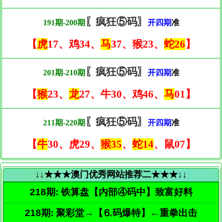
〖疯狂⑤码〗
191期-200期
开四期
准
【
虎
17、鸡34、
马
37、猴23、
蛇26
】
〖疯狂⑤码〗
201期-210期
开四期
准
【
猴
23、
龙
27、牛30、鸡46、
马
01】
〖疯狂⑤码〗
211期-220期
开四期
准
【
牛
30、虎29、
猴35
、
蛇14
、鼠07】
↓↓★★★澳门优秀网站推荐二★★★↓↓
218期: 铁算盘【内部④码中】致富好料
218期: 聚彩堂→【⒍码爆特】←重拳出击