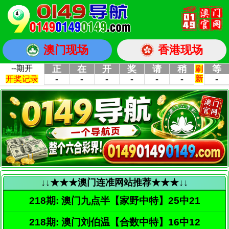
澳门现场
香港现场
↓↓★★★澳门连准网站推荐★★★↓↓
218期: 澳门九点半【家野中特】25中21
218期: 澳门刘伯温【合数中特】16中12