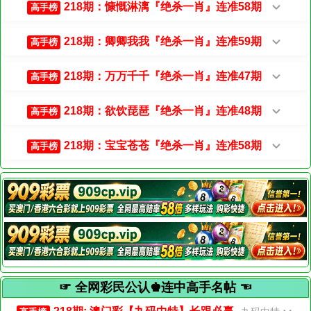
218期：慷慨淋漓『绝杀一肖』连准58期
高手榜
218期：卿卿我我『绝杀一肖』连准59期
高手榜
218期：万万千千『绝杀一肖』连准47期
高手榜
218期：欲饮琵琶『绝杀一肖』连准48期
高手榜
218期：宝宝苍苍『绝杀一肖』连准58期
高手榜
☞ 全网彩民公认♚连中高手名帖 ☜